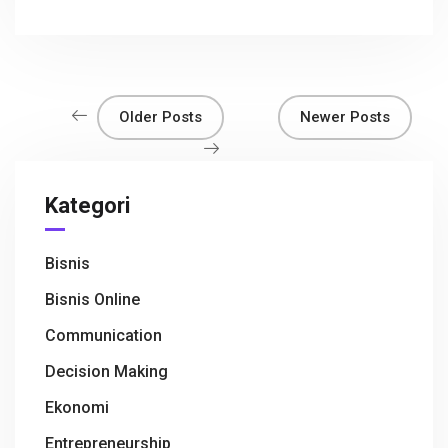
ce
tt
at
e
C
ar
b
er
s
h
e
o
A
at
o
p
Older Posts
Newer Posts
k
p
Kategori
Bisnis
Bisnis Online
Communication
Decision Making
Ekonomi
Entrepreneurship