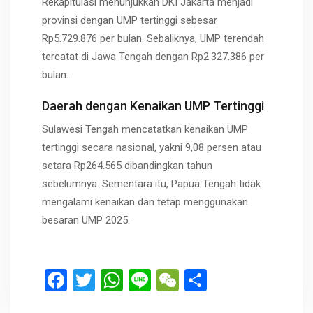
Rekapitulasi menunjukkan DKI Jakarta menjadi
provinsi dengan UMP tertinggi sebesar
Rp5.729.876 per bulan. Sebaliknya, UMP terendah
tercatat di Jawa Tengah dengan Rp2.327.386 per
bulan.
Daerah dengan Kenaikan UMP Tertinggi
Sulawesi Tengah mencatatkan kenaikan UMP
tertinggi secara nasional, yakni 9,08 persen atau
setara Rp264.565 dibandingkan tahun
sebelumnya. Sementara itu, Papua Tengah tidak
mengalami kenaikan dan tetap menggunakan
besaran UMP 2025.
F
T
W
Li
W
S
a
wi
h
n
e
h