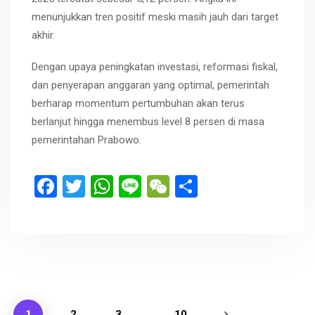
menunjukkan tren positif meski masih jauh dari target
akhir.
Dengan upaya peningkatan investasi, reformasi fiskal,
dan penyerapan anggaran yang optimal, pemerintah
berharap momentum pertumbuhan akan terus
berlanjut hingga menembus level 8 persen di masa
pemerintahan Prabowo.
F
T
W
Li
W
S
a
wi
h
n
e
h
ce
tt
at
e
C
ar
b
er
s
h
e
o
A
at
o
p
1
2
3
…
10