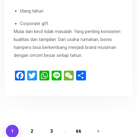
Ulang tahun
Corporate gift
Mulai dari kecil tidak masalah. Yang penting konsisten
kualitas dan tampilan. Dari usaha rumahan, bisnis
hampers bisa berkembang menjadi brand musiman
dengan omzet besar setiap tahun.
F
T
W
Li
W
S
a
wi
h
n
e
h
ce
tt
at
e
C
ar
b
er
s
h
e
o
A
at
o
p
1
k
2
p
3
…
66