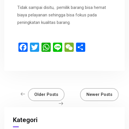
Tidak sampai disitu, pemilik barang bisa hemat
biaya pelayanan sehingga bisa fokus pada
peningkatan kualitas barang.
F
T
W
Li
W
S
a
wi
h
n
e
h
ce
tt
at
e
C
ar
b
er
s
h
e
o
A
at
o
p
Older Posts
Newer Posts
k
p
Kategori