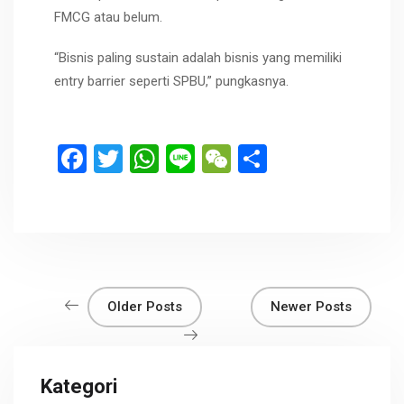
FMCG atau belum.
“Bisnis paling sustain adalah bisnis yang memiliki
entry barrier seperti SPBU,” pungkasnya.
F
T
W
Li
W
S
a
wi
h
n
e
h
ce
tt
at
e
C
ar
b
er
s
h
e
o
A
at
o
p
Older Posts
Newer Posts
k
p
Kategori