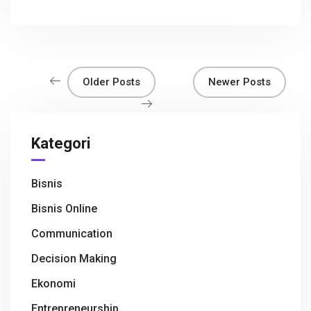
ce
tt
at
e
C
ar
b
er
s
h
e
o
A
at
o
p
Older Posts
Newer Posts
k
p
Kategori
Bisnis
Bisnis Online
Communication
Decision Making
Ekonomi
Entrepreneurship