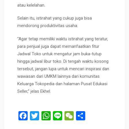
atau kelelahan.
Selain itu, istirahat yang cukup juga bisa
mendorong produktivitas usaha.
“Agar tetap memiliki waktu istirahat yang teratur,
para penjual juga dapat memanfaatkan fitur
Jadwal Toko untuk mengatur jam buka-tutup
hingga jadwal libur toko. Di tengah waktu kosong
tersebut, jangan lupa untuk mencari inspirasi dan
wawasan dari UMKM lainnya dari komunitas
Keluarga Tokopedia dan halaman Pusat Edukasi
Seller,” jelas Ekhel.
F
T
W
Li
W
S
a
wi
h
n
e
h