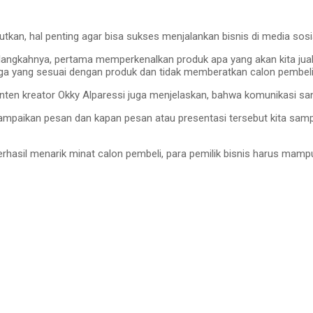
tkan, hal penting agar bisa sukses menjalankan bisnis di media sos
 langkahnya, pertama memperkenalkan produk apa yang akan kita jua
arga yang sesuai dengan produk dan tidak memberatkan calon pembeli,
en kreator Okky Alparessi juga menjelaskan, bahwa komunikasi sanga
ampaikan pesan dan kapan pesan atau presentasi tersebut kita samp
erhasil menarik minat calon pembeli, para pemilik bisnis harus mam