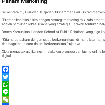
Paham Marketing
Sementara itu, Founder Belajarlagi Muhammad Faiz Ghifari menyebu
“Promosikan bisnis kita dengan strategi marketing mix. Ada empat
adalah pemilihan lokasi usaha yang strategis. Terakhir tentukan h
Dosen Komunikasi London School of Public Relations yang juga kont
“Kita harus paham dengan siapa berkomunikasi, di mana kita meny
dan bagaimana cara dalam berkomunikasi,” ujarnya.
Okky mengatakan, jika ingin melakukan promosi dan bisnis online b
digital.
Facebook
Twitter
WhatsApp
Line