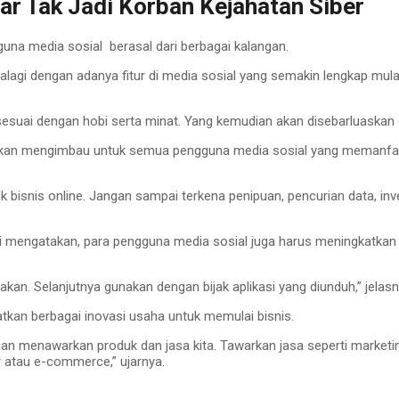
gar Tak Jadi Korban Kejahatan Siber
gguna media sosial berasal dari berbagai kalangan.
lagi dengan adanya fitur di media sosial yang semakin lengkap mulai
ai dengan hobi serta minat. Yang kemudian akan disebarluaskan di 
Baskan mengimbau untuk semua pengguna media sosial yang memanfaatk
isnis online. Jangan sampai terkena penipuan, pencurian data, inves
arti mengatakan, para pengguna media sosial juga harus meningkatkan s
unakan. Selanjutnya gunakan dengan bijak aplikasi yang diunduh,” jelasn
tkan berbagai inovasi usaha untuk memulai bisnis.
n menawarkan produk dan jasa kita. Tawarkan jasa seperti marketing a
 atau e-commerce,” ujarnya.