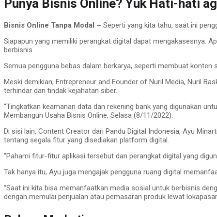
Punya Bisnis Online? Yuk Hati-hati a
Bisnis Online Tanpa Modal –
Seperti yang kita tahu, saat ini pen
Siapapun yang memiliki perangkat digital dapat mengakasesnya. Apa
berbisnis.
Semua pengguna bebas dalam berkarya, seperti membuat konten sesu
Meski demikian, Entrepreneur and Founder of Nuril Media, Nuril 
terhindar dari tindak kejahatan siber.
“Tingkatkan keamanan data dan rekening bank yang digunakan untuk b
Membangun Usaha Bisnis Online, Selasa (8/11/2022).
Di sisi lain, Content Creator dari Pandu Digital Indonesia, Ayu Min
tentang segala fitur yang disediakan platform digital.
“Pahami fitur-fitur aplikasi tersebut dan perangkat digital yang dig
Tak hanya itu, Ayu juga mengajak pengguna ruang digital memanfaa
“Saat ini kita bisa memanfaatkan media sosial untuk berbisnis denga
dengan memulai penjualan atau pemasaran produk lewat lokapasar