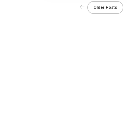
o
p
Older Posts
k
p