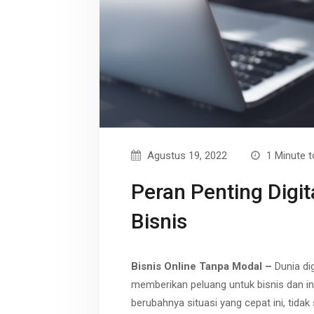
r
p
t
e
Agustus 19, 2022
1 Minute t
Peran Penting Digi
Bisnis
Bisnis Online Tanpa Modal –
Dunia di
memberikan peluang untuk bisnis dan ind
berubahnya situasi yang cepat ini, tidak