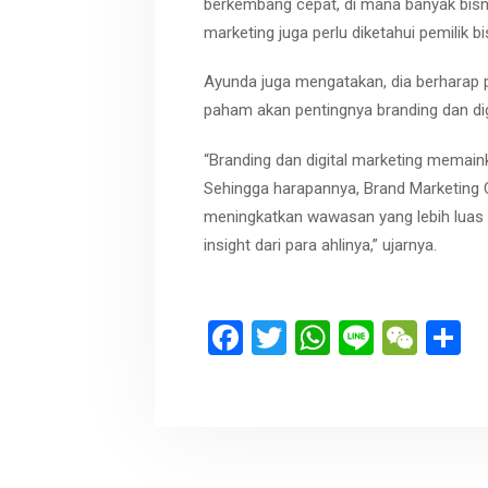
berkembang cepat, di mana banyak bisnis
marketing juga perlu diketahui pemilik bi
Ayunda juga mengatakan, dia berharap
paham akan pentingnya branding dan dig
“Branding dan digital marketing memaink
Sehingga harapannya, Brand Marketing
meningkatkan wawasan yang lebih luas 
insight dari para ahlinya,” ujarnya.
F
T
W
Li
W
S
a
wi
h
n
e
h
ce
tt
at
e
C
a
b
er
s
h
e
o
A
at