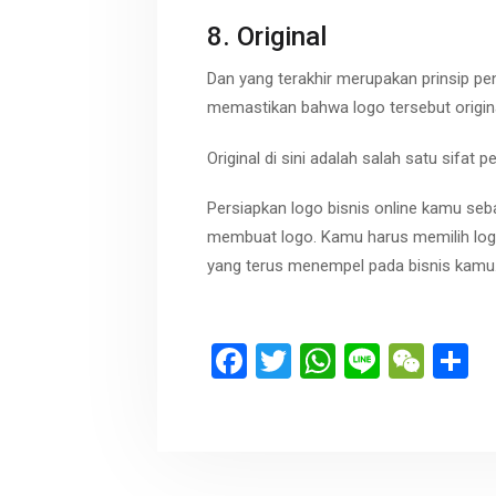
8. Original
Dan yang terakhir merupakan prinsip p
memastikan bahwa logo tersebut origina
Original di sini adalah salah satu sifat p
Persiapkan logo bisnis online kamu se
membuat logo. Kamu harus memilih logo 
yang terus menempel pada bisnis kamu
F
T
W
Li
W
S
a
wi
h
n
e
h
ce
tt
at
e
C
a
b
er
s
h
e