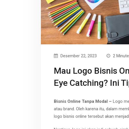
r
p
t
e
Desember 22, 2023
2 Minute
Mau Logo Bisnis O
Eye Catching? Ini T
Bisnis Online Tanpa Modal –
Logo me
atau brand. Oleh karena itu, dalam mem
logo bisnis online tersebut akan menjadi 