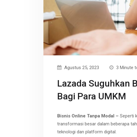
r
p
t
e
Agustus 25, 2023
3 Minute t
Lazada Suguhkan 
Bagi Para UMKM
Bisnis Online Tanpa Modal –
Seperti 
transformasi besar dalam beberapa tah
teknologi dan platform digital.