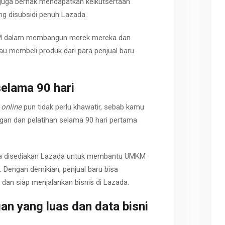
a juga berhak mendapatkan keikutsertaan
ng disubsidi penuh Lazada.
KM dalam membangun merek mereka dan
u membeli produk dari para penjual baru
selama
90
hari
n
online
pun tidak perlu khawatir, sebab kamu
n dan pelatihan selama 90 hari pertama
ga disediakan Lazada untuk membantu UMKM
.
Dengan demikian, penjual baru bisa
l dan siap menjalankan bisnis di Lazada.
gan
yang
luas
dan
data
bisni