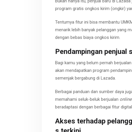
Bukan hanya itu, penjual baru di Lazad
program gratis ongkos kirim (ongkir) ya
Tentumya fitur ini bisa membantu UM
menarik lebih banyak pelanggan yang ma
dengan bebas biaya ongkos kirim.
Pendampingan
penjual
Bagi kamu yang belum pernah berjuala
akan mendapatkan program pendampinga
semenjak bergabung di Lazada.
Berbagai panduan dan sumber daya ju
memahami seluk-beluk berjualan
online
beradaptasi dengan berbagai fitur digita
Akses
terhadap
pelang
s
terkini