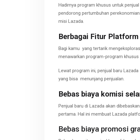
Hadirnya program khusus untuk penjual 
pendorong pertumbuhan perekonomian d
misi Lazada.
Berbagai F
itur P
latfor
Bagi kamu yang tertarik mengeksplorasi 
menawarkan program-program khusus p
Lewat program ini, penjual baru Lazada
yang bisa menunjang penjualan.
Bebas
biaya
komisi
sel
Penjual baru di Lazada akan dibebaskan
pertama. Hal ini membuat Lazada platfo
Bebas biaya promosi gra