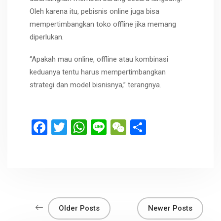
Oleh karena itu, pebisnis online juga bisa
mempertimbangkan toko offline jika memang
diperlukan.
“Apakah mau online, offline atau kombinasi
keduanya tentu harus mempertimbangkan
strategi dan model bisnisnya,” terangnya.
F
T
W
Li
W
S
a
wi
h
n
e
h
ce
tt
at
e
C
ar
b
er
s
h
e
o
A
at
o
p
Older Posts
Newer Posts