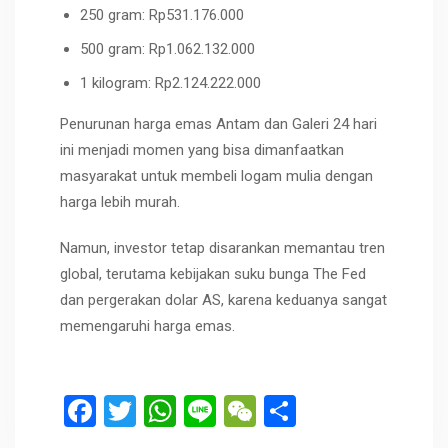
250 gram: Rp531.176.000
500 gram: Rp1.062.132.000
1 kilogram: Rp2.124.222.000
Penurunan harga emas Antam dan Galeri 24 hari
ini menjadi momen yang bisa dimanfaatkan
masyarakat untuk membeli logam mulia dengan
harga lebih murah.
Namun, investor tetap disarankan memantau tren
global, terutama kebijakan suku bunga The Fed
dan pergerakan dolar AS, karena keduanya sangat
memengaruhi harga emas.
F
T
W
Li
W
S
a
wi
h
n
e
h