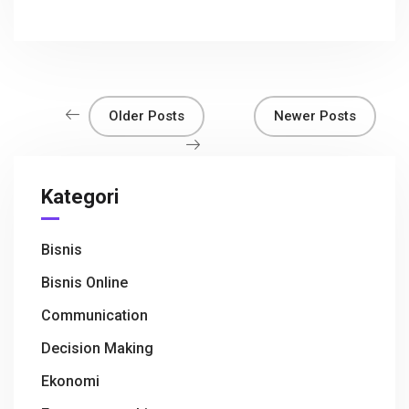
ce
tt
at
e
C
ar
b
er
s
h
e
o
A
at
o
p
Older Posts
Newer Posts
k
p
Kategori
Bisnis
Bisnis Online
Communication
Decision Making
Ekonomi