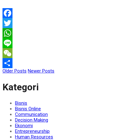
Facebook
Twitter
WhatsApp
Line
WeChat
Older Posts
Newer Posts
Share
Kategori
Bisnis
Bisnis Online
Communication
Decision Making
Ekonomi
Entrepreneurship
Human Resources