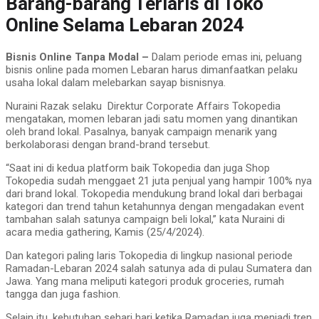
Barang-barang Terlaris di Toko
Online Selama Lebaran 2024
Bisnis Online Tanpa Modal –
Dalam periode emas ini, peluang
bisnis online pada momen Lebaran harus dimanfaatkan pelaku
usaha lokal dalam melebarkan sayap bisnisnya.
Nuraini Razak selaku Direktur Corporate Affairs Tokopedia
mengatakan, momen lebaran jadi satu momen yang dinantikan
oleh brand lokal. Pasalnya, banyak campaign menarik yang
berkolaborasi dengan brand-brand tersebut.
“Saat ini di kedua platform baik Tokopedia dan juga Shop
Tokopedia sudah menggaet 21 juta penjual yang hampir 100% nya
dari brand lokal. Tokopedia mendukung brand lokal dari berbagai
kategori dan trend tahun ketahunnya dengan mengadakan event
tambahan salah satunya campaign beli lokal,” kata Nuraini di
acara media gathering, Kamis (25/4/2024).
Dan kategori paling laris Tokopedia di lingkup nasional periode
Ramadan-Lebaran 2024 salah satunya ada di pulau Sumatera dan
Jawa. Yang mana meliputi kategori produk groceries, rumah
tangga dan juga fashion.
Selain itu, kebutuhan sehari hari ketika Ramadan juga menjadi tren