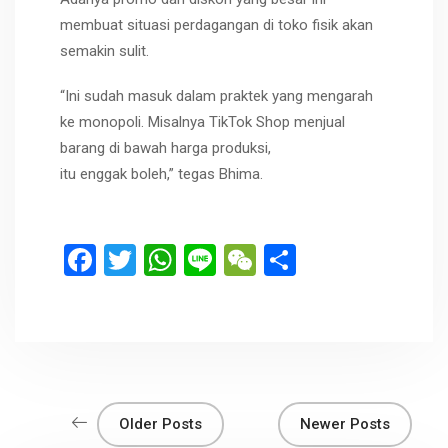
membuat situasi perdagangan di toko fisik akan
semakin sulit.
“Ini sudah masuk dalam praktek yang mengarah
ke monopoli. Misalnya TikTok Shop menjual
barang di bawah harga produksi,
itu enggak boleh,” tegas Bhima.
F
T
W
Li
W
S
a
wi
h
n
e
h
ce
tt
at
e
C
ar
b
er
s
h
e
o
A
at
o
p
Older Posts
Newer Posts