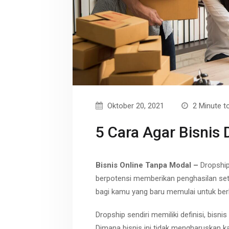
r
p
t
e
Oktober 20, 2021
2 Minute t
5 Cara Agar Bisnis
Bisnis Online Tanpa Modal –
Dropship 
berpotensi memberikan penghasilan setia
bagi kamu yang baru memulai untuk berb
Dropship sendiri memiliki definisi, bisn
Dimana bisnis ini tidak mengharuskan ka