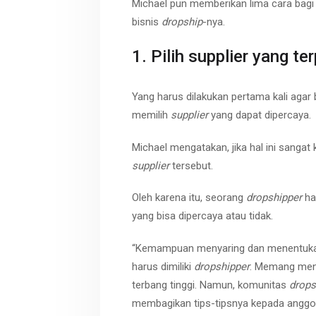
Michael pun memberikan lima cara bagi
bisnis
dropship
-nya.
1. Pilih supplier yang te
Yang harus dilakukan pertama kali agar 
memilih
supplier
yang dapat dipercaya.
Michael mengatakan, jika hal ini sangat 
supplier
tersebut.
Oleh karena itu, seorang
dropshipper
ha
yang bisa dipercaya atau tidak.
“Kemampuan menyaring dan menentukan 
harus dimiliki
dropshipper
. Memang men
terbang tinggi. Namun, komunitas
drops
membagikan tips-tipsnya kepada anggot