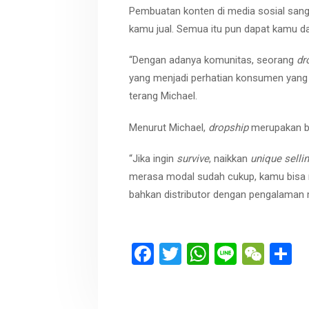
Pembuatan konten di media sosial sang
kamu jual. Semua itu pun dapat kamu d
“Dengan adanya komunitas, seorang
dr
yang menjadi perhatian konsumen yang 
terang Michael.
Menurut Michael,
dropship
merupakan bi
“Jika ingin
survive
, naikkan
unique selli
merasa modal sudah cukup, kamu bisa m
bahkan distributor dengan pengalaman me
F
T
W
Li
W
S
a
wi
h
n
e
h
ce
tt
at
e
C
a