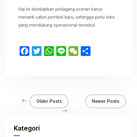
Hal ini disebabkan pedagang eceran harus
menarik calon pembeli baru, sehingga perlu toko
yang mendukung operasional tersebut.
F
T
W
Li
W
S
a
wi
h
n
e
h
ce
tt
at
e
C
ar
b
er
s
h
e
o
A
at
o
p
Older Posts
Newer Posts
k
p
Kategori