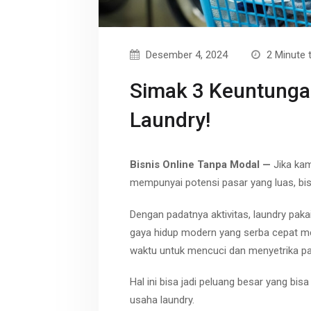
r
p
t
e
Desember 4, 2024
2 Minute 
Simak 3 Keuntungan
Laundry!
Bisnis Online Tanpa Modal —
Jika ka
mempunyai potensi pasar yang luas, bisni
Dengan padatnya aktivitas,
laundry pakai
gaya hidup modern yang serba cepat m
waktu untuk mencuci dan menyetrika p
Hal ini bisa jadi peluang besar yang b
usaha
laundry.