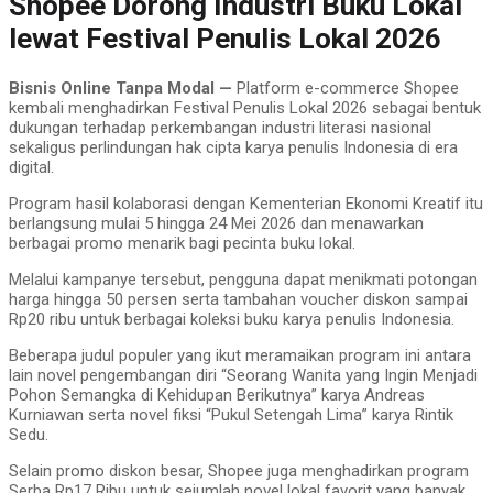
Shopee Dorong Industri Buku Lokal
lewat Festival Penulis Lokal 2026
Bisnis Online Tanpa Modal —
Platform e-commerce Shopee
kembali menghadirkan Festival Penulis Lokal 2026 sebagai bentuk
dukungan terhadap perkembangan industri literasi nasional
sekaligus perlindungan hak cipta karya penulis Indonesia di era
digital.
Program hasil kolaborasi dengan Kementerian Ekonomi Kreatif itu
berlangsung mulai 5 hingga 24 Mei 2026 dan menawarkan
berbagai promo menarik bagi pecinta buku lokal.
Melalui kampanye tersebut, pengguna dapat menikmati potongan
harga hingga 50 persen serta tambahan voucher diskon sampai
Rp20 ribu untuk berbagai koleksi buku karya penulis Indonesia.
Beberapa judul populer yang ikut meramaikan program ini antara
lain novel pengembangan diri “Seorang Wanita yang Ingin Menjadi
Pohon Semangka di Kehidupan Berikutnya” karya Andreas
Kurniawan serta novel fiksi “Pukul Setengah Lima” karya Rintik
Sedu.
Selain promo diskon besar, Shopee juga menghadirkan program
Serba Rp17 Ribu untuk sejumlah novel lokal favorit yang banyak