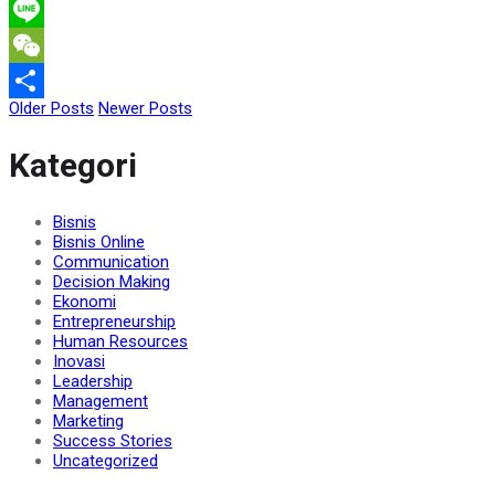
WhatsApp
Line
WeChat
Older Posts
Newer Posts
Share
Kategori
Bisnis
Bisnis Online
Communication
Decision Making
Ekonomi
Entrepreneurship
Human Resources
Inovasi
Leadership
Management
Marketing
Success Stories
Uncategorized