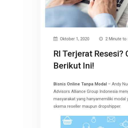
r
p
t
e
Oktober 1, 2020
2 Minute to
RI Terjerat Resesi?
Berikut Ini!
Bisnis Online Tanpa Modal
– Andy Nu
Advisors Alliance Group Indonesia meng
masyarakat yang hanyamemiliki modal 
skema reseller maupun dropshipper.