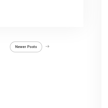
r
Newer Posts