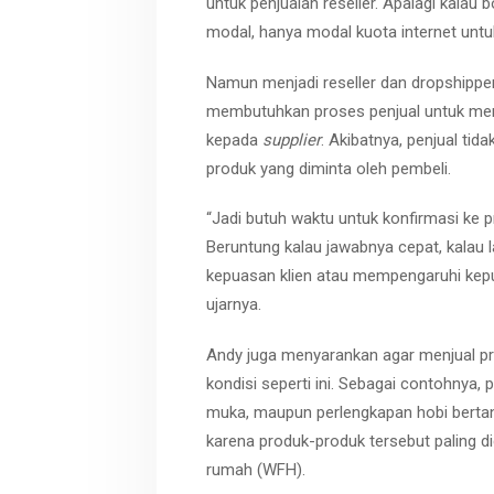
untuk penjualan reseller. Apalagi kalau
modal, hanya modal kuota internet untuk
Namun menjadi reseller dan dropshipper 
membutuhkan proses penjual untuk men
kepada
supplier
. Akibatnya, penjual ti
produk yang diminta oleh pembeli.
“Jadi butuh waktu untuk konfirmasi ke pr
Beruntung kalau jawabnya cepat, kalau
kepuasan klien atau mempengaruhi keputu
ujarnya.
Andy juga menyarankan agar menjual p
kondisi seperti ini. Sebagai contohnya
muka, maupun perlengkapan hobi bertan
karena produk-produk tersebut paling dic
rumah (WFH).