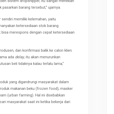
 boleh sistem dropshipper, itu sangat menekan
 pasarkan barang tersebut,” ujarnya.
sendiri memiliki kelemahan, yaitu
anyakan ketersediaan stok barang
dak bisa merespons dengan cepat ketersediaan
odusen, dan konfirmasi balik ke calon klien.
 lama ada
delay
, itu akan menurunkan
san beli tidaknya kalau terlalu lama,”
roduk yang digandrungi masyarakat dalam
, produk makanan beku (frozen food), masker
am (urban farming). Hal ini disebabkan
ari masyarakat saat ini ketika bekerja dari