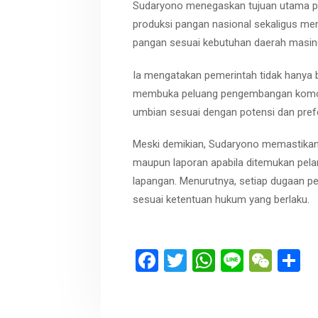
Sudaryono menegaskan tujuan utama p
produksi pangan nasional sekaligus m
pangan sesuai kebutuhan daerah masin
Ia mengatakan pemerintah tidak hanya b
membuka peluang pengembangan komodit
umbian sesuai dengan potensi dan pref
Meski demikian, Sudaryono memastikan p
maupun laporan apabila ditemukan pel
lapangan. Menurutnya, setiap dugaan pe
sesuai ketentuan hukum yang berlaku.
F
T
W
Li
W
S
a
wi
h
n
e
h
ce
tt
at
e
C
a