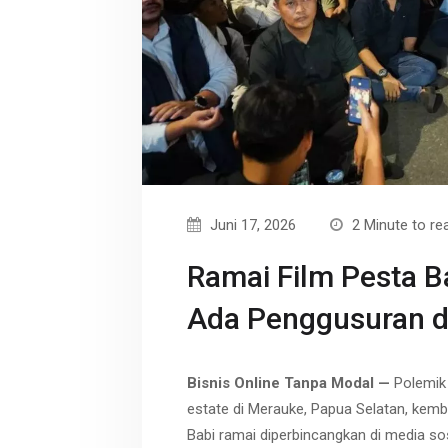
r
p
t
e
Juni 17, 2026
2 Minute to re
Ramai Film Pesta 
Ada Penggusuran d
Bisnis Online Tanpa Modal —
Polemik
estate di Merauke, Papua Selatan, kemb
Babi ramai diperbincangkan di media sos