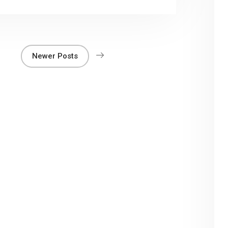
r
Newer Posts