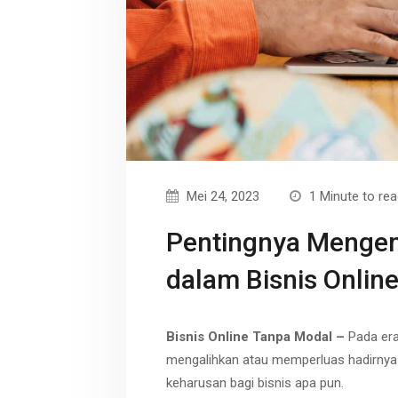
r
p
t
e
Mei 24, 2023
1 Minute to re
Pentingnya Menge
dalam Bisnis Onlin
Bisnis Online Tanpa Modal –
Pada era
mengalihkan atau memperluas hadirnya bi
keharusan bagi bisnis apa pun.