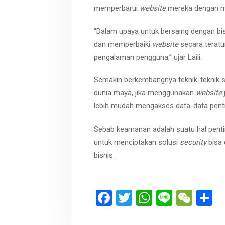
memperbarui
website
mereka dengan men
“Dalam upaya untuk bersaing dengan bis
dan memperbaiki
website
secara teratur
pengalaman pengguna,” ujar Laili.
Semakin berkembangnya teknik-teknik s
dunia maya, jika menggunakan
website
lebih mudah mengakses data-data penti
Sebab keamanan adalah suatu hal penting
untuk menciptakan solusi
security
bisa 
bisnis.
F
T
W
Li
W
S
a
wi
h
n
e
h