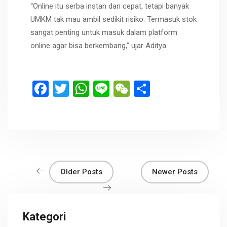
“Online itu serba instan dan cepat, tetapi banyak
UMKM tak mau ambil sedikit risiko. Termasuk stok
sangat penting untuk masuk dalam platform
online agar bisa berkembang,” ujar Aditya.
F
T
W
Li
W
S
a
wi
h
n
e
h
ce
tt
at
e
C
ar
b
er
s
h
e
o
A
at
o
p
Older Posts
Newer Posts
k
p
Kategori