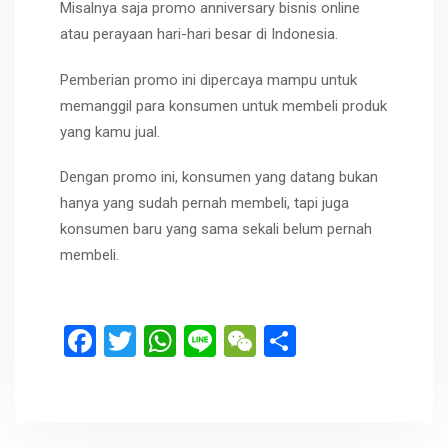
Misalnya saja promo anniversary bisnis online
atau perayaan hari-hari besar di Indonesia.
Pemberian promo ini dipercaya mampu untuk
memanggil para konsumen untuk membeli produk
yang kamu jual.
Dengan promo ini, konsumen yang datang bukan
hanya yang sudah pernah membeli, tapi juga
konsumen baru yang sama sekali belum pernah
membeli.
F
T
W
Li
W
S
a
wi
h
n
e
h
ce
tt
at
e
C
ar
b
er
s
h
e