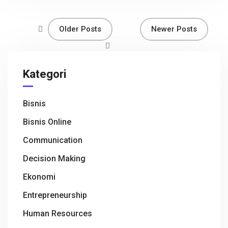
o
A
at
o
p
Older Posts
Newer Posts
k
p
Kategori
Bisnis
Bisnis Online
Communication
Decision Making
Ekonomi
Entrepreneurship
Human Resources