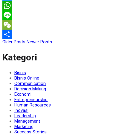
Twitter
WhatsApp
Line
WeChat
Older Posts
Newer Posts
Share
Kategori
Bisnis
Bisnis Online
Communication
Decision Making
Ekonomi
Entrepreneurship
Human Resources
Inovasi
Leadership
Management
Marketing
Success Stories