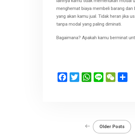
lainnya kamu tidak memerlukan modal u
menghemat biaya membeli barang dan 
yang akan kamu jual. Tidak heran jika 
tanpa modal yang paling diminati.
Bagaimana? Apakah kamu berminat un
F
T
W
Li
W
S
a
wi
h
n
e
h
ce
tt
at
e
C
a
b
er
s
h
e
o
A
at
o
p
Older Posts