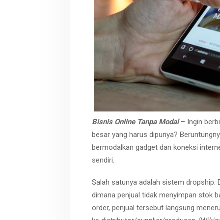
r
p
t
e
Bisnis Online Tanpa Modal
– Ingin ber
besar yang harus dipunya? Beruntungny
bermodalkan gadget dan koneksi internet
sendiri.
Salah satunya adalah sistem dropship.
dimana penjual tidak menyimpan stok b
order, penjual tersebut langsung mener