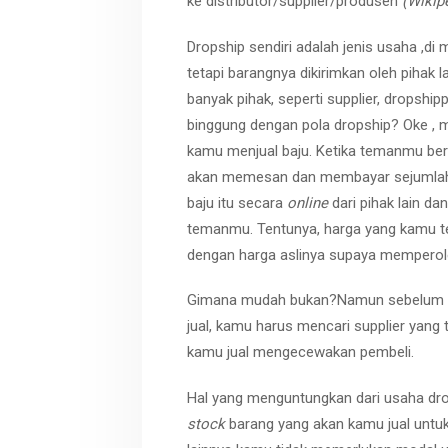
ke distributor/supplier/produsen
(Wikip
Dropship sendiri adalah jenis usaha ,
tetapi barangnya dikirimkan oleh pihak 
banyak pihak, seperti supplier, dropsh
binggung dengan pola dropship? Oke 
kamu menjual baju. Ketika temanmu berm
akan memesan dan membayar sejumlah
baju itu secara
online
dari pihak lain d
temanmu. Tentunya, harga yang kamu ten
dengan harga aslinya supaya memperol
Gimana mudah bukan?Namun sebelum 
jual, kamu harus mencari supplier yang
kamu jual mengecewakan pembeli.
Hal yang menguntungkan dari usaha dr
stock
barang yang akan kamu jual untuk