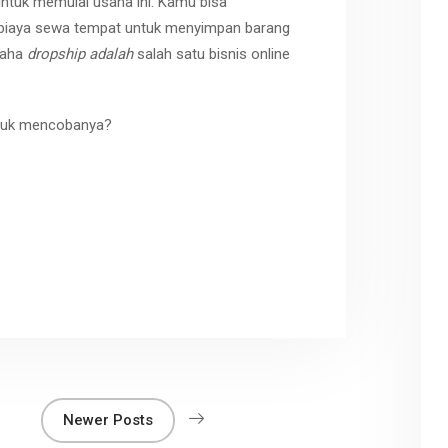
ntuk memulai usaha ini. Kamu bisa
biaya sewa tempat untuk menyimpan barang
usaha
dropship adalah
salah satu bisnis online
tuk mencobanya?
r
Newer Posts