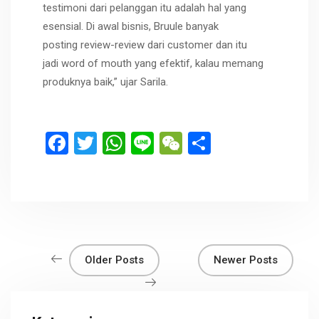
testimoni dari pelanggan itu adalah hal yang
esensial. Di awal bisnis, Bruule banyak
posting review-review dari customer dan itu
jadi word of mouth yang efektif, kalau memang
produknya baik,” ujar Sarila.
F
T
W
Li
W
S
a
wi
h
n
e
h
ce
tt
at
e
C
ar
b
er
s
h
e
o
A
at
o
p
Older Posts
Newer Posts
k
p