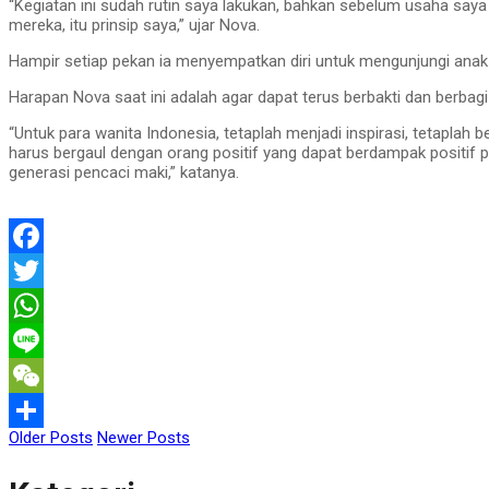
“Kegiatan ini sudah rutin saya lakukan, bahkan sebelum usaha saya
mereka, itu prinsip saya,” ujar Nova.
Hampir setiap pekan ia menyempatkan diri untuk mengunjungi ana
Harapan Nova saat ini adalah agar dapat terus berbakti dan berba
“Untuk para wanita Indonesia, tetaplah menjadi inspirasi, tetaplah 
harus bergaul dengan orang positif yang dapat berdampak positif pada
generasi pencaci maki,” katanya.
Facebook
Twitter
WhatsApp
Line
WeChat
Older Posts
Newer Posts
Share