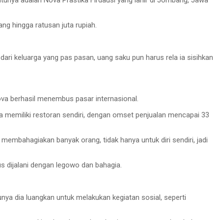
atunya adalah Nova Prastika Firdausi yang lahir di Jombang, Jawa
ng hingga ratusan juta rupiah.
ari keluarga yang pas pasan, uang saku pun harus rela ia sisihkan
ova berhasil menembus pasar internasional.
ngga memiliki restoran sendiri, dengan omset penjualan mencapai 33
 membahagiakan banyak orang, tidak hanya untuk diri sendiri, jadi
s dijalani dengan legowo dan bahagia.
nya dia luangkan untuk melakukan kegiatan sosial, seperti