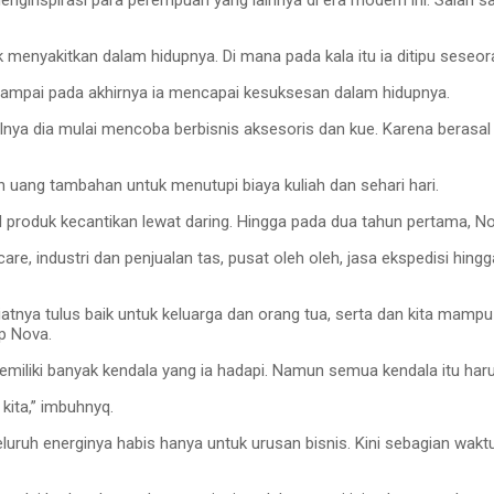
menginspirasi para perempuan yang lainnya di era modern ini. Salah s
enyakitkan dalam hidupnya. Di mana pada kala itu ia ditipu seseora
sampai pada akhirnya ia mencapai kesuksesan dalam hidupnya.
ya dia mulai mencoba berbisnis aksesoris dan kue. Karena berasal d
n uang tambahan untuk menutupi biaya kuliah dan sehari hari.
 produk kecantikan lewat daring. Hingga pada dua tahun pertama, N
n care, industri dan penjualan tas, pusat oleh oleh, jasa ekspedisi hi
iatnya tulus baik untuk keluarga dan orang tua, serta dan kita mampu
ap Nova.
emiliki banyak kendala yang ia hadapi. Namun semua kendala itu haru
 kita,” imbuhnyq.
uruh energinya habis hanya untuk urusan bisnis. Kini sebagian waktu