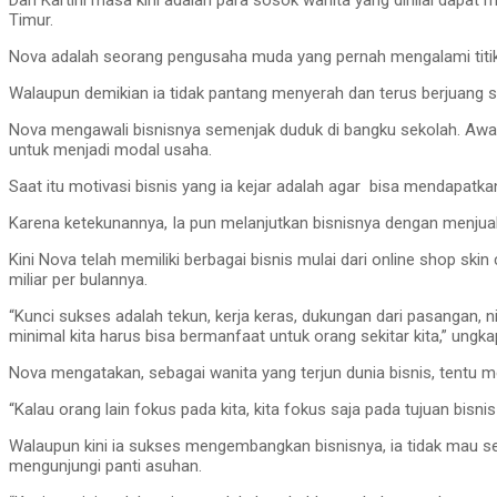
Dan Kartini masa kini adalah para sosok wanita yang dinilai dapat 
Timur.
Nova adalah seorang pengusaha muda yang pernah mengalami titik m
Walaupun demikian ia tidak pantang menyerah dan terus berjuang 
Nova mengawali bisnisnya semenjak duduk di bangku sekolah. Awaln
untuk menjadi modal usaha.
Saat itu motivasi bisnis yang ia kejar adalah agar bisa mendapatka
Karena ketekunannya, Ia pun melanjutkan bisnisnya dengan menjual
Kini Nova telah memiliki berbagai bisnis mulai dari online shop ski
miliar per bulannya.
“Kunci sukses adalah tekun, kerja keras, dukungan dari pasangan, n
minimal kita harus bisa bermanfaat untuk orang sekitar kita,” ungk
Nova mengatakan, sebagai wanita yang terjun dunia bisnis, tentu m
“Kalau orang lain fokus pada kita, kita fokus saja pada tujuan bisnis
Walaupun kini ia sukses mengembangkan bisnisnya, ia tidak mau sel
mengunjungi panti asuhan.