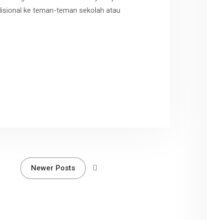
disional ke teman-teman sekolah atau
r
Newer Posts