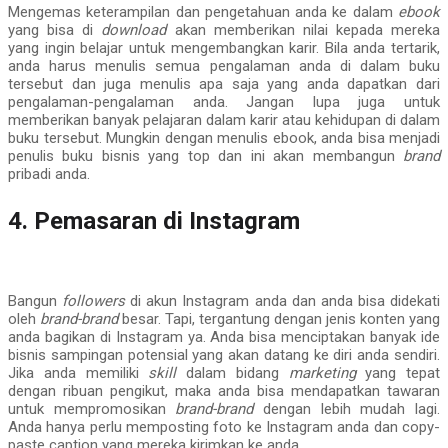
Mengemas keterampilan dan pengetahuan anda ke dalam
ebook
yang bisa di
download
akan memberikan nilai kepada mereka
yang ingin belajar untuk mengembangkan karir. Bila anda tertarik,
anda harus menulis semua pengalaman anda di dalam buku
tersebut dan juga menulis apa saja yang anda dapatkan dari
pengalaman-pengalaman anda. Jangan lupa juga untuk
memberikan banyak pelajaran dalam karir atau kehidupan di dalam
buku tersebut. Mungkin dengan menulis ebook, anda bisa menjadi
penulis buku bisnis yang top dan ini akan membangun
brand
pribadi anda.
4. Pemasaran di Instagram
Bangun
followers
di akun Instagram anda dan anda bisa didekati
oleh
brand-brand
besar. Tapi, tergantung dengan jenis konten yang
anda bagikan di Instagram ya. Anda bisa menciptakan banyak ide
bisnis sampingan potensial yang akan datang ke diri anda sendiri.
Jika anda memiliki
skill
dalam bidang
marketing
yang tepat
dengan ribuan pengikut, maka anda bisa mendapatkan tawaran
untuk mempromosikan
brand
-brand
dengan lebih mudah lagi.
Anda hanya perlu memposting foto ke Instagram anda dan copy-
paste caption yang mereka kirimkan ke anda.