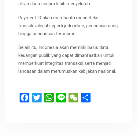
aliran dana secara lebih menyeluruh.
Payment ID akan membantu mendeteksi
transaksi ilegal seperti judi online, pencucian uang,
hingga pendanaan terorisme.
Selain itu, Indonesia akan memiliki basis data
keuangan publik yang dapat dimanfaatkan untuk
memperkuat integritas transaksi serta menjadi
landasan dalam merumuskan kebijakan nasional.
F
T
W
Li
W
S
a
wi
h
n
e
h
ce
tt
at
e
C
ar
b
er
s
h
e
o
A
at